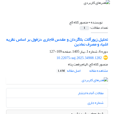
نویسنده =
منصور کلاه کج
تعداد مقالات:
1
تحلیل زیورآلات بلاگردان و مقدس قاجاری دزفول بر اساس نظریه
اشیاء و مصرف نمادین
دوره 6، شماره 1، بهار 1405، صفحه
109-127
10.22075/aaj.2025.34908.1282
منصور کلاه کج، الهام رفعت پناه
مشاهده مقاله
اصل مقاله
1.4 M
مقالات آماده انتشار
شماره جاری
شماره‌های پیشین نشریه