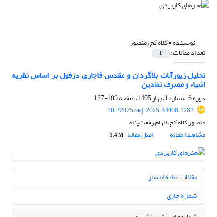
نویسنده =
کلاه کج، منصور
تعداد مقالات:
1
تحلیل زیورآلات بلاگردان و مقدس قاجاری دزفول بر اساس نظریه
اشیاء و مصرف نمادین
دوره 6، شماره 1، بهار 1405، صفحه
109-127
10.22075/aaj.2025.34908.1282
منصور کلاه کج، الهام رفعت پناه
مشاهده مقاله
اصل مقاله
1.4 M
مقالات آماده انتشار
شماره جاری
شماره‌های پیشین نشریه