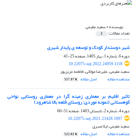
نویسنده =
سعید مقیمی
تعداد مقالات:
2
شهر دوستدار کودک و توسعه ی پایدار شهری
دوره 6، شماره 1، بهار 1405، صفحه
25-41
10.22075/aaj.2022.24959.1118
سعید مقیمی، علیرضا مولائی، فاطمه عزیزپور
مشاهده مقاله
اصل مقاله
557.97 K
تاثیر اقلیم بر معماری زمینه گرا در معماری روستایی نواحی
کوهستانی (نمونه موردی: روستای قلعه بالا شاهرود)
دوره 4، شماره 2، تابستان 1403، صفحه
51-60
10.22075/aaj.2021.21428.1097
سعید مقیمی، لیلا صبری
مشاهده مقاله
اصل مقاله
522.02 K