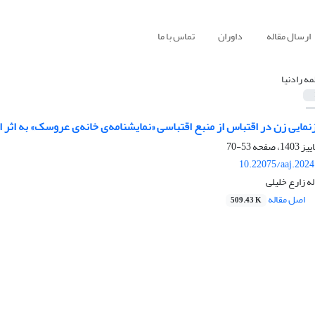
ارسال مقاله
داوران
تماس با ما
مه رادنیا
زنمایی زن در اقتباس از منبع اقتباسی «نمایشنامه‌ی خانه‌ی عروسک» به اثر 
53-70
10.22075/aaj.202
له زارع خلیلی
اصل مقاله
509.43 K