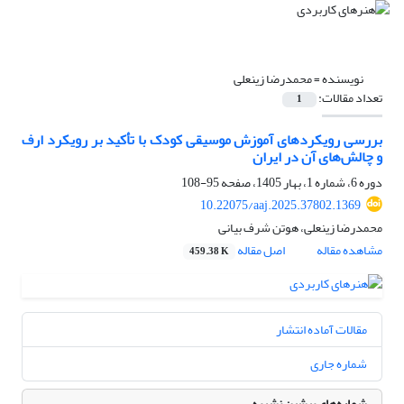
نویسنده =
محمدرضا زینعلی
تعداد مقالات:
1
بررسی رویکردهای آموزش موسیقی کودک با تأکید بر رویکرد ارف
و چالش‌های آن در ایران
دوره 6، شماره 1، بهار 1405، صفحه
95-108
10.22075/aaj.2025.37802.1369
محمدرضا زینعلی، هوتن شرف بیانی
مشاهده مقاله
اصل مقاله
459.38 K
مقالات آماده انتشار
شماره جاری
شماره‌های پیشین نشریه