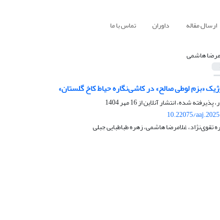
ارسال مقاله
داوران
تماس با ما
مرضا هاشمی
وژیک «بزم لوطی صالح» در کاشی‌نگاره حیاط کاخ گلستان»
ر، پذیرفته شده، انتشار آنلاین از
16 مهر 1404
10.22075/aaj.202
ه تقوی‌نژاد، غلامرضا هاشمی، زهره طباطبایی جبلی