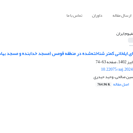
ارسال مقاله
داوران
تماس با ما
فهوم ایران
ای ایلخانی کمتر شناخته‌شده در منطقه قومس (مسجد خدابنده و مسجد بهاد
63-74
10.22075/aaj.202
سین صالحی، وحید حیدری
اصل مقاله
764.96 K