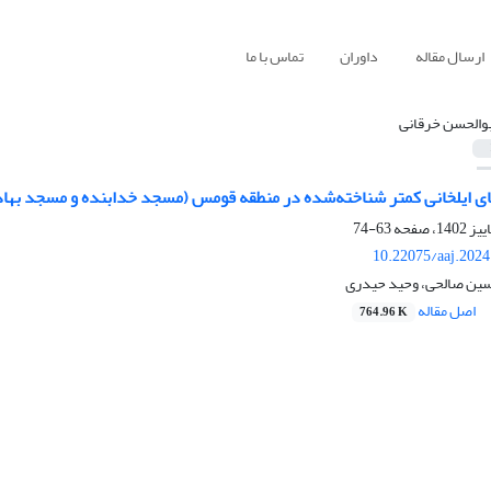
ارسال مقاله
داوران
تماس با ما
بوالحسن خرقانی
ای ایلخانی کمتر شناخته‌شده در منطقه قومس (مسجد خدابنده و مسجد بهاد
63-74
10.22075/aaj.202
سین صالحی، وحید حیدری
اصل مقاله
764.96 K