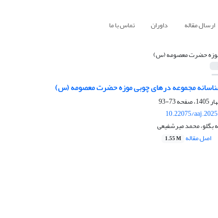
ارسال مقاله
داوران
تماس با ما
وزه حضرت معصومه (س)
شناسانه مجموعه درهای چوبی موزه حضرت معصومه (س)
73-93
10.22075/aaj.202
ه بگلو، محمد میرشفیعی
اصل مقاله
1.55 M