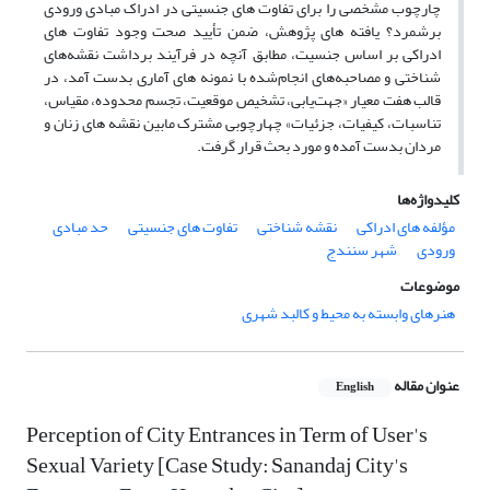
چارچوب مشخصی را برای تفاوت های جنسیتی در ادراک مبادی ورودی
برشمرد؟ یافته های پژوهش، ضمن تأیید صحت وجود تفاوت های
ادراکی بر اساس جنسیت، مطابق آنچه در فرآیند برداشت نقشه‌های
شناختی و مصاحبه‌های انجام‌شده با نمونه های آماری بدست آمد، در
قالب هفت معیار «جهت‌یابی، تشخیص موقعیت، تجسم محدوده، مقیاس،
تناسبات، کیفیات، جزئیات» چهارچوبی مشترک مابین نقشه های زنان و
مردان بدست آمده و مورد بحث قرار گرفت.
کلیدواژه‌ها
مؤلفه های ادراکی
نقشه‌ شناختی
تفاوت های جنسیتی
حد مبادی
ورودی
شهر سنندج
موضوعات
هنرهای وابسته به محیط و کالبد شهری
عنوان مقاله
English
Perception of City Entrances in Term of User's
Sexual Variety [Case Study: Sanandaj City's