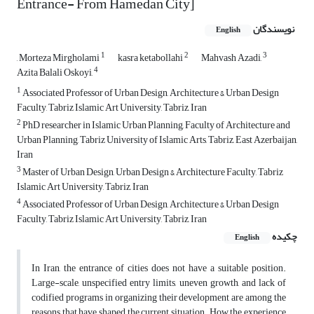
Entrance- From Hamedan City]
نویسندگان
English
1
2
3
, Morteza Mirgholami
kasra ketabollahi
Mahvash Azadi,
4
Azita Balali Oskoyi,
1
Associated Professor of Urban Design, Architecture & Urban Design
Faculty, Tabriz Islamic Art University, Tabriz, Iran
2
PhD researcher in Islamic Urban Planning, Faculty of Architecture and
Urban Planning, Tabriz University of Islamic Arts, Tabriz, East Azerbaijan,
Iran
3
Master of Urban Design, Urban Design & Architecture Faculty, Tabriz
Islamic Art University, Tabriz, Iran
4
Associated Professor of Urban Design, Architecture & Urban Design
Faculty, Tabriz Islamic Art University, Tabriz, Iran
چکیده
English
In Iran, the entrance of cities does not have a suitable position.
Large-scale, unspecified entry limits, uneven growth, and lack of
codified programs in organizing their development are among the
reasons that have shaped the current situation. How the experience