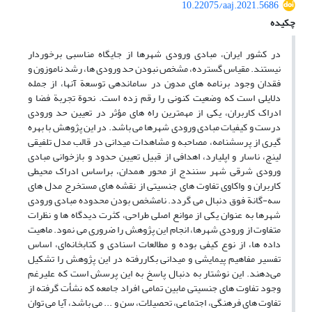
10.22075/aaj.2021.5686
چکیده
در کشور ایران، مبادی ورودی شهرها از جایگاه مناسبی برخوردار
نیستند. مقیاس گسترده، مشخص نبودن حد ورودی ها، رشد ناموزون و
فقدان وجود برنامه های مدون در ساماندهی توسعة آنها، از جمله
دلایلی است که وضعیت کنونی را رقم زده است. نحوة تجربة فضا و
ادراک کاربران، یکی از مهمترین راه های مؤثر در تعیین حد ورودی
درست و کیفیات مبادی ورودی شهرها می باشد. در این پژوهش با بهره
گیری از پرسشنامه، مصاحبه و مشاهدات میدانی در قالب مدل تلفیقی
لینچ، ناسار و اپلیارد، اهدافی از قبیل تعیین حدود و بازخوانی مبادی
ورودی شرقی شهر سنندج از محور همدان، براساس ادراک محیطی
کاربران و واکاوی تفاوت های جنسیتی از نقشه های مستخرج مدل های
سه-گانة فوق دنبال می گردد. نامشخص بودن محدوده مبادی ورودی
شهرها به‌ عنوان یکی از موانع اصلی طراحی، کثرت دیدگاه ها و نظرات
متفاوت از ورودی شهرها، انجام این پژوهش را ضروری می نمود. ماهیت
داده ها، از نوع کیفی بوده و مطالعات اسنادی و کتابخانه‌ای، اساس
تفسیر مفاهیم پیمایشی و میدانی بکاررفته در این پژوهش را تشکیل
می‌دهند. این نوشتار به دنبال پاسخ به این پرسش است که علیرغم
وجود تفاوت های جنسیتی مابین تمامی افراد جامعه که نشأت گرفته از
تفاوت های فرهنگی، اجتماعی، تحصیلات، سن و ... می باشد، آیا می توان