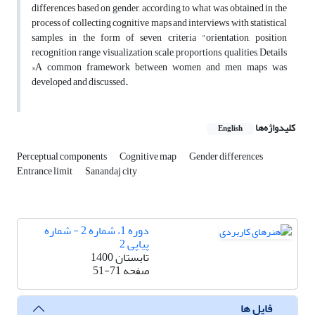
differences based on gender, according to what was obtained in the
process of collecting cognitive maps and interviews with statistical
samples, in the form of seven criteria "orientation, position
recognition, range visualization, scale, proportions, qualities, Details
»A common framework between women and men maps was
developed and discussed
.
کلیدواژه‌ها
English
Perceptual components
Cognitive map
Gender differences
Entrance limit
Sanandaj city
دوره 1، شماره 2 - شماره
پیاپی 2
تابستان 1400
صفحه
51-71
فایل ها