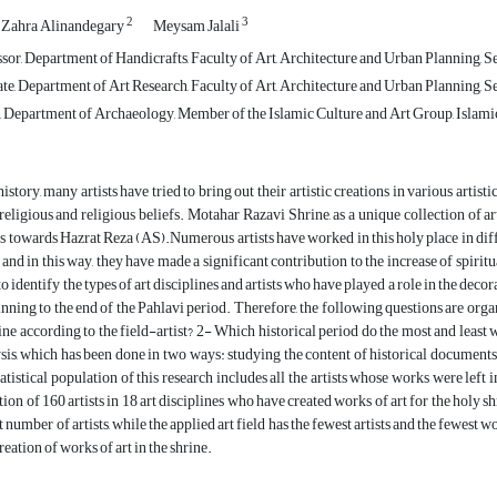
2
3
Zahra Alinandegary
Meysam Jalali
sor, Department of Handicrafts, Faculty of Art, Architecture and Urban Planning, 
te, Department of Art Research, Faculty of Art, Architecture and Urban Planning, 
 Department of Archaeology, Member of the Islamic Culture and Art Group, Islami
tory, many artists have tried to bring out their artistic creations in various artistic f
 religious and religious beliefs. Motahar Razavi Shrine, as a unique collection of ar
s towards Hazrat Reza (AS).Numerous artists have worked in this holy place in diff
t, and in this way, they have made a significant contribution to the increase of spir
s to identify the types of art disciplines and artists who have played a role in the d
nning to the end of the Pahlavi period. Therefore, the following questions are organ
hrine according to the field-artist? 2- Which historical period do the most and least
sis, which has been done in two ways: studying the content of historical documents an
statistical population of this research includes all the artists whose works were left
ation of 160 artists in 18 art disciplines who have created works of art for the holy 
t number of artists, while the applied art field has the fewest artists and the fewest
reation of works of art in the shrine.