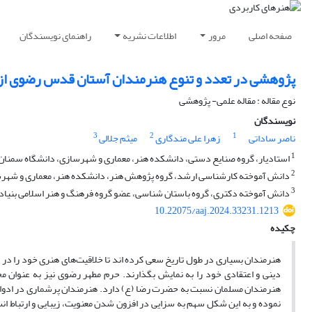
صفحه اصلی
مرور
اطلاعات نشریه
راهنمای نویسندگان
پژوهشی در تعدد و تنوع هنرمندان آستان قدس رضوی از آغاز
نوع مقاله : مقاله علمی- پژوهشی
نویسندگان
3
2
1
ناصر ساداتی
زهرا علی مندگاری
میثم جلالی
1
استادیار، گروه صنایع دستی، دانشکده هنر، معماری و شهرسازی، دانشگاه سمنان، 
2
دانش آموخته کارشناسی ارشد، گروه پژوهش هنر، دانشکده هنر، معماری و شهرسا
3
دانش آموخته دکتری، گروه باستان شناسی، عضو گروه فرهنگ و هنر اسلامی بنیا
10.22075/aaj.2024.33231.1213
چکیده
هنرمندان بسیاری در طول تاریخ سعی­ کرده ­اند تا خلاقیت‌های هنری خود را در ق
دینی و اعتقادی خود را به نمایش بگذارند. حرم مطهر رضوی نیز به­ عنوان مجمو
هنرمندان ­مسلمان نسبت به حضرت­ رضا (ع) دارد. هنرمندان پر‌شماری در ادوار م
نموده و به این شکل سهم به ­سزایی در افزون­ شدن معنویت، زیبایی و ارتباط ان