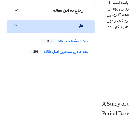
است که به نوعی در تزیین و شکل‌گیری هنر و معماری حرم‌­ مطهر رضوی از ابتدا تا پایان دوره ­پهلوی ایفای نقش نموده‌اند. بنابراین سؤالات زیر، حول هدف مقاله سامان یافته ­است: 1-
ه تاریخی است؟ روش پژوهش،
ارجاع به این مقاله
معه آماری این
نی مورد مطالعه در حرم برجای مانده ­است. یافته‌های پژوهش از شناسایی 160 هنرمند در 18 رشته هنری که در طول
آمار
­هنری کاربندی
تعداد مشاهده مقاله
1,016
تعداد دریافت فایل اصل مقاله
201
A Study of 
Period Base