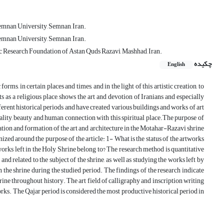
Semnan University, Semnan, Iran.
Semnan University, Semnan, Iran.
c Research Foundation of Astan Quds Razavi, Mashhad, Iran.
چکیده
English
orms, in certain places and times, and in the light of this artistic creation, to
ts as a religious place, shows the art and devotion of Iranians and especially
erent historical periods and have created various buildings and works of art
ituality, beauty and human connection with this spiritual place.The purpose of
ecoration and formation of the art and architecture in the Motahar-Razavi shrine
ized around the purpose of the article: 1- What is the status of the artworks
 works left in the Holy Shrine belong to? The research method is quantitative
d related to the subject of the shrine, as well as studying the works left by
 in the shrine during the studied period. The findings of the research indicate
shrine throughout history. The art field of calligraphy and inscription writing
 works. The Qajar period is considered the most productive historical period in