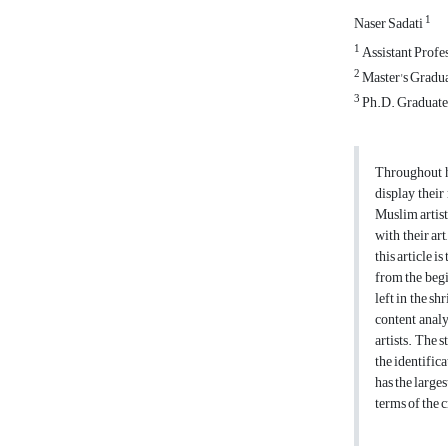
1
Naser Sadati
1
Assistant Profes
2
Master's Gradua
3
Ph.D. Graduate,
Throughout his
display their
Muslim artist
with their ar
this article i
from the begi
left in the s
content analy
artists. The 
the identific
has the larges
terms of the c