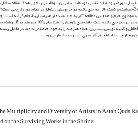
وضعیت آثار هنری به جای مانده در حرم بر حسب رشته- هنرمند چگونه ­است؟ 2- بیشینه و کمینه آثار به جای مانده در حرم مطهر، متعلق به کدام دور
با موضوع حرم و همچنین مطالعه آثار به جای مانده از هنرمندان، انجام گرفته ­است. جا
پژوهش شامل کلیه هنرمندانی است که آثاری از آن ­ها در بازه زما
خطاطی و کتیبه ­نویسی بیشترین تعداد هنرمند را به خود اختصاص ­داده، در مقابل رشته 
دوره تاریخی به ­لحاظ خلق آثار هنری در حرم به شمار می‌رود.
the Multiplicity and Diversity of Artists in Astan Quds R
d on the Surviving Works in the Shrine