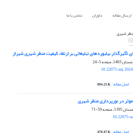
ارسال مقاله
داوران
تماس با ما
نظر شهری
ای تأثیرگذار بیلبوردهای تبلیغاتی بر ارتقاء کیفیت منظر شهری شیراز
5-24
10.22075/aaj.202
اصل مقاله
894.25 K
موثر در نورپردازی منظر شهری
59-71
10.22075/a
اصل مقاله
470.47 K