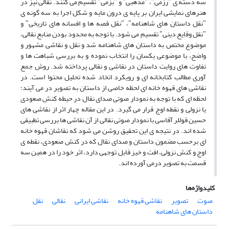
سه دسته ی
رزمی
،
مذهبی
و
بزمی
تقسیم می کنند. نقالی نیز در
"
"
"
"
"
"
هنرهای نمایشی ایران بر پایه ی درون مایه و شکل اجرا به سه گونه ی
نقل داستان های شاهنامه
،
نقل قصه ها و افسانه های تاریخی
و
"
"
"
"
نقل وقایع دینی
تقسیم می شود. با توجه به محدود بودن منابع نقالی،
"
"
موضوع مختص به داستان های شاهنامه شد و نقل و نقاشی مشهور و
واضح، با موضوعی یکسان را انتخاب نموده و به بررسی شباهت ها و
تفاوت های روایت داستان در نقاشی و نقالی پرداخته شد. روش جمع
آوری مطالب کتابخانه ای و رویکرد اتخاد شده تحلیل محتوا است. در
نقاشی های قهوه خانه ای لحظه خاصی از داستان به تصویر در می آیند؛
لحظه ای که با توجه به نمودار صوتی صدای نقال در حیطه کنش صعودی
یا نزولی و نقطه اوج قرار می گیرد. در این مقاله چهار اثر از نقاشی های
حسین قوللر آقاسی با نمودار صوتی نقالی از آن نقاشی ها بررسی تطبیقی
شده اند. در نتیجه ی این تحقیق روشن می شود که نقاشان قهوه خانه
ای برحسب مضمون داستان و صدای نقال که در کنش صعودی، نقطه ی
اوج و کنش نزولی، افت و خیز قابل توجهی دارد، اثر خود را در همین سه
قسمت به تصویر درمی آورده اند.
کلیدواژه‌ها
صوت
تصویر
نقاشی قهوه خانه
نقاشی ایرانی
نقالی
نقل
داستان های شاهنامه