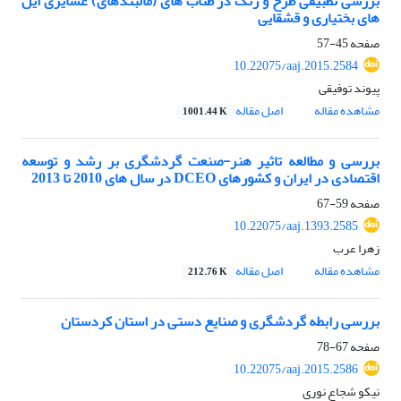
بررسی تطبیقی طرح و رنگ در طناب های (مالبندهای) عشایری ایل
های بختیاری و قشقایی
صفحه
45-57
10.22075/aaj.2015.2584
پیوند توفیقی
مشاهده مقاله
اصل مقاله
1001.44 K
بررسی و مطالعه تاثیر هنر-صنعت گردشگری بر رشد و توسعه
اقتصادی در ایران و کشورهای DCEO در سال های 2010 تا 2013
صفحه
59-67
10.22075/aaj.1393.2585
زهرا عرب
مشاهده مقاله
اصل مقاله
212.76 K
بررسی رابطه گردشگری و صنایع دستی در استان کردستان
صفحه
67-78
10.22075/aaj.2015.2586
نیکو شجاع نوری