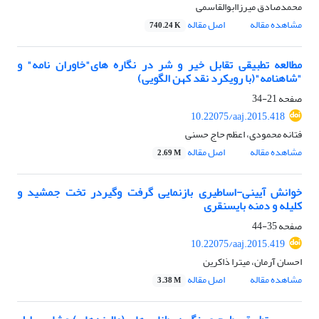
محمدصادق میرزاابوالقاسمی
مشاهده مقاله
اصل مقاله
740.24 K
مطالعه تطبیقی تقابل خیر و شر در نگاره های"خاوران نامه" و
"شاهنامه"(با رویکرد نقد کهن الگویی)
صفحه
21-34
10.22075/aaj.2015.418
فتانه محمودی، اعظم حاج حسنی
مشاهده مقاله
اصل مقاله
2.69 M
خوانش آیینی-اساطیری بازنمایی گرفت وگیردر تخت جمشید و
کلیله و دمنه بایسنقری
صفحه
35-44
10.22075/aaj.2015.419
احسان آرمان، میترا ذاکرین
مشاهده مقاله
اصل مقاله
3.38 M