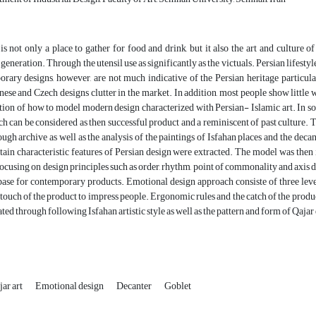
is not only a place to gather for food and drink, but it also the art and culture 
generation. Through the utensil use as significantly as the victuals. Persian lifestyl
ary designs, however, are not much indicative of the Persian heritage particular
nese and Czech designs clutter in the market. In addition, most people show little w
tion of how to model modern design characterized with Persian- Islamic art. In so 
h can be considered as then successful product and a reminiscent of past culture. 
ough archive as well as the analysis of the paintings of Isfahan places and the deca
tain characteristic features of Persian design were extracted. The model was then 
Focusing on design principles such as order, rhythm, point of commonality and axis d
base for contemporary products. Emotional design approach consiste of three level
 touch of the product to impress people. Ergonomic rules and the catch of the product
ted through following Isfahan artistic style as well as the pattern and form of Qajar
jar art
Emotional design
Decanter
Goblet