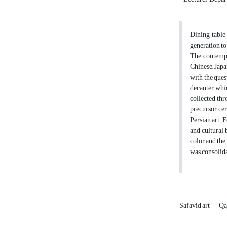
Dining table 
generation to 
The contempor
Chinese, Japa
with the ques
decanter whic
collected thr
precursor cer
Persian art. 
and cultural 
color and the
was consolida
Safavid art
Qa