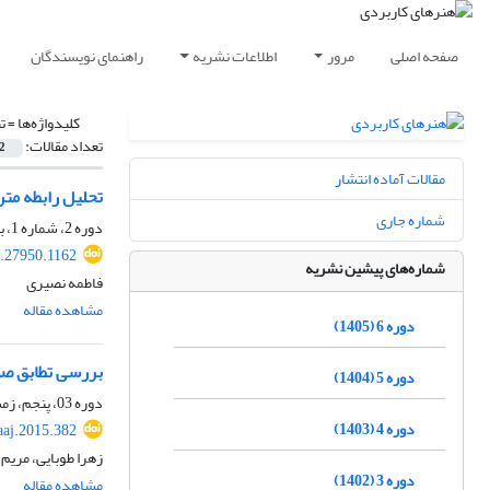
صفحه اصلی
مرور
اطلاعات نشریه
راهنمای نویسندگان
کلیدواژه‌ها =
ت
تعداد مقالات:
2
مقالات آماده انتشار
تحلیل رابطه متن
شماره جاری
دوره 2، شماره 1، بهار 1401، صفحه
3.27950.1162
شماره‌های پیشین نشریه
فاطمه نصیری
مشاهده مقاله
دوره 6 (1405)
بررسی تطابق صوت
دوره 5 (1404)
دوره 03، پنجم، زمستان 1393، صفحه
دوره 4 (1403)
aaj.2015.382
زهرا طوبایی، مریم 
دوره 3 (1402)
مشاهده مقاله