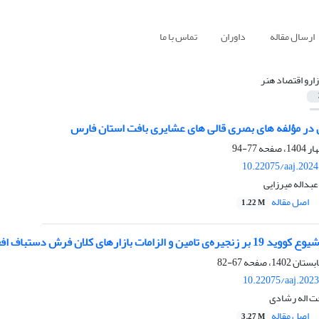
ارسال مقاله
داوران
تماس با ما
زارو اقتصاد هنر
ن در مؤلفه های بصری قالی های عشایری بافت استان فارس
77-94
10.22075/aaj.202
عبداله میرزایی
اصل مقاله
1.22 M
لزامات بازارهای کلان فرش دستباف افغانستان
67-82
10.22075/aaj.202
ت اله رشادی
اصل مقاله
3.27 M