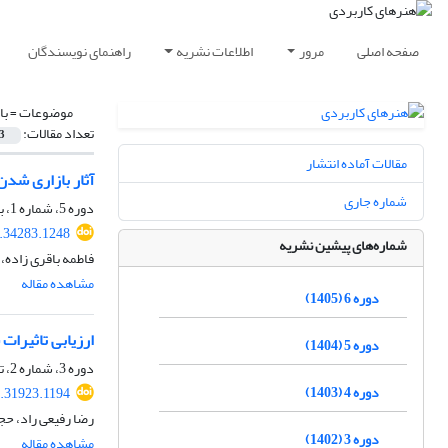
صفحه اصلی
مرور
اطلاعات نشریه
راهنمای نویسندگان
موضوعات =
با
تعداد مقالات:
3
مقالات آماده انتشار
آثار بازاری شد
شماره جاری
دوره 5، شماره 1، بهار 1404، صفحه
4.34283.1248
شماره‌های پیشین نشریه
فاطمه باقری زاده، 
مشاهده مقاله
دوره 6 (1405)
ارزیابی تاثیرات شیوع کووید 19 بر زنجیره‌ی تامین و ا
دوره 5 (1404)
دوره 3، شماره 2، تابستان 1402، صفحه
دوره 4 (1403)
3.31923.1194
رضا رفیعی راد، حج
دوره 3 (1402)
مشاهده مقاله