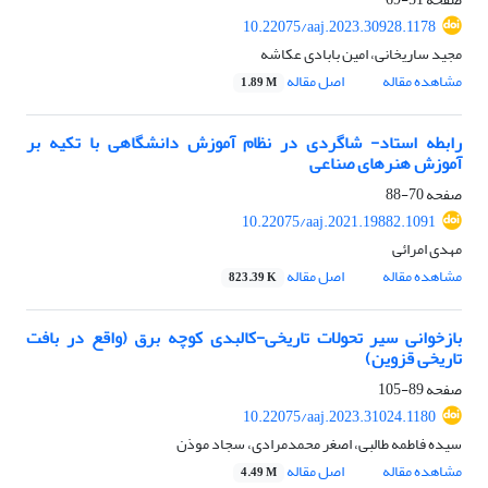
10.22075/aaj.2023.30928.1178
مجید ساریخانی، امین بابادی عکاشه
مشاهده مقاله
اصل مقاله
1.89 M
رابطه استاد- شاگردی در نظام آموزش دانشگاهی با تکیه ‌بر
آموزش هنرهای صناعی
صفحه
70-88
10.22075/aaj.2021.19882.1091
مهدی امرائی
مشاهده مقاله
اصل مقاله
823.39 K
بازخوانی سیر تحولات تاریخی-کالبدی کوچه برق (واقع در بافت
تاریخی قزوین)
صفحه
89-105
10.22075/aaj.2023.31024.1180
سیده فاطمه طالبی، اصغر محمدمرادی، سجاد موذن
مشاهده مقاله
اصل مقاله
4.49 M