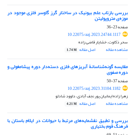
بررسی بازتاب علم بیونیک در ساختار گرز گاوسر فلزی موجود در
موزه‌ی متروپولیتن
صفحه
23-36
10.22075/aaj.2023.24744.1117
سحر ذکاوت، خشایار قاضی زاده
مشاهده مقاله
اصل مقاله
1.74 M
مقایسه گونه‌شناسانة آبریزهای فلزی دسته‌دار دوره پیشامغولی و
دوره صفوی
صفحه
37-50
10.22075/aaj.2023.31104.1182
زهرا زاده ایمانیان پور نجف آبادی، داوود شادلو
مشاهده مقاله
اصل مقاله
4.21 M
بررسی و تطبیق نقشمایه‌های مرتبط با حیوانات در ایلام باستان با
فرهنگ قوم بختیاری
صفحه
51-69